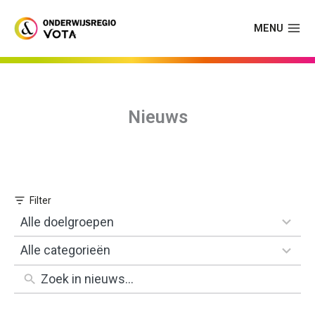
Skip
to
MENU
content
Nieuws
1
Alle doelgroepen
result
1
Alle categorieën
available
result
available