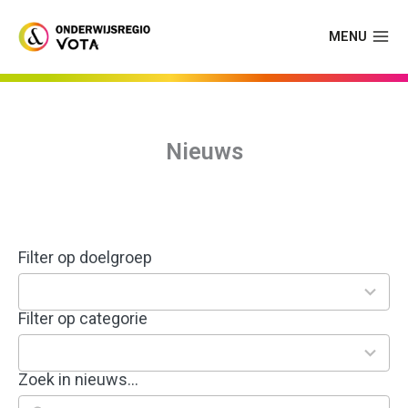
Skip
to
MENU
content
Nieuws
Filter op doelgroep
1
result
available
Filter op categorie
1
result
available
Zoek in nieuws…