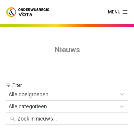
Skip
to
MENU
content
Nieuws
1
Alle doelgroepen
result
1
Alle categorieën
available
result
available