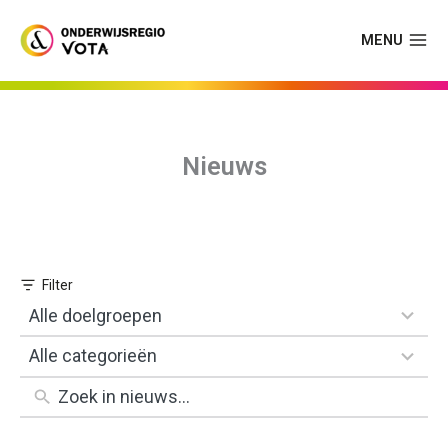
Skip
to
MENU
content
Nieuws
1
Alle doelgroepen
result
1
Alle categorieën
available
result
available