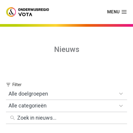
Skip
to
MENU
content
Nieuws
1
Alle doelgroepen
result
1
Alle categorieën
available
result
available