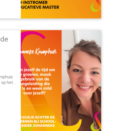
 de
s
amphuis
r op het
begon als