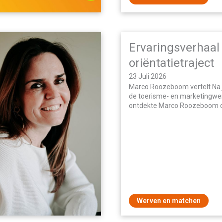
Ervaringsverhaal
oriëntatietraject
23 Juli 2026
Marco Roozeboom vertelt Na j
de toerisme- en marketingwe
ontdekte Marco Roozeboom d
contact met mensen en het h
van anderen ontbrak…
Werven en matchen