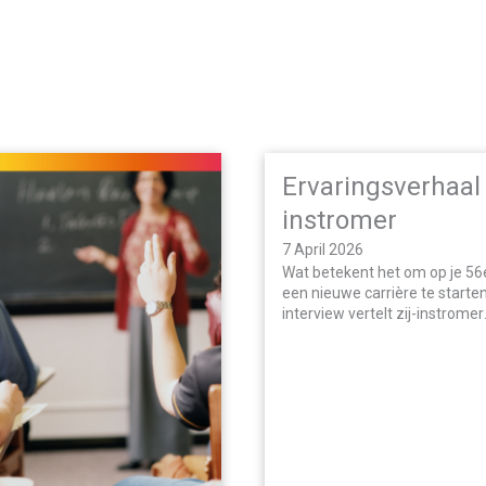
available
Ervaringsverhaal 
instromer
7 April 2026
Wat betekent het om op je 56
een nieuwe carrière te starten?
interview vertelt zij-instromer
Antoinette Toebes openhartig
haar ervaringen met de eenja
educatieve master aan de R
Docenten Academie. Ze deel
ze deze route koos, welke ui
ze tegenkwam, en wat haar ju
meest heeft verrast.