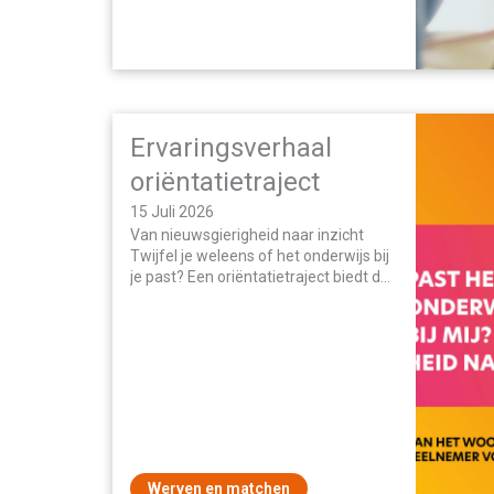
Ervaringsverhaal
oriëntatietraject
15 Juli 2026
Van nieuwsgierigheid naar inzicht
Twijfel je weleens of het onderwijs bij
je past? Een oriëntatietraject biedt de
kans om een realistisch beeld te
krijgen…
Werven en matchen