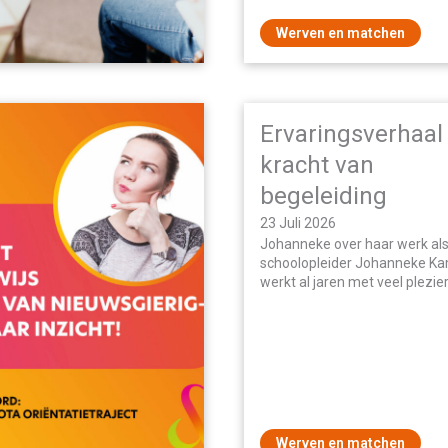
Werven en matchen
Ervaringsverhaal
kracht van
begeleiding
23 Juli 2026
Johanneke over haar werk al
schoolopleider Johanneke K
werkt al jaren met veel plezie
Noordik in Vriezenveen. Wat 
een LIO-traject…
Werven en matchen