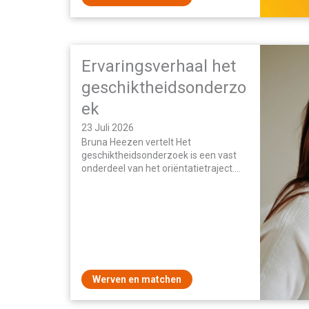
Ervaringsverhaal het
geschiktheidsonderzo
ek
23 Juli 2026
Bruna Heezen vertelt Het
geschiktheidsonderzoek is een vast
onderdeel van het oriëntatietraject.
Maar wat houdt dit onderzoek precies
in? We stelden Bruna Heezen een…
Werven en matchen