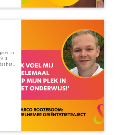
aren in
reld
at het
elpen