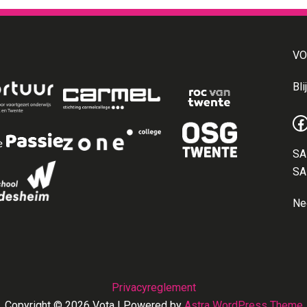
VO
Bli
F
SA
SA
Ne
Privacyreglement
Copyright © 2026 Vota | Powered by
Astra WordPress Theme