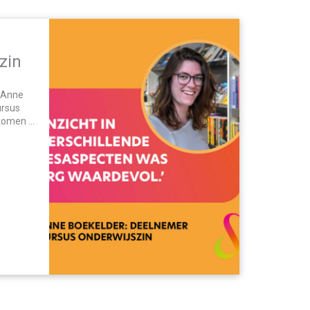
szin
? Anne
ursus
 komen of
zou…