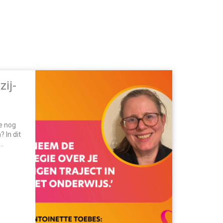
zij-
e nog
 In dit
 over
rige
adboud
t waarom
tdagingen
ist het